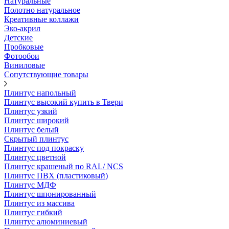
Натуральные
Полотно натуральное
Креативные коллажи
Эко-акрил
Детские
Пробковые
Фотообои
Виниловые
Сопутствующие товары
Плинтус напольный
Плинтус высокий купить в Твери
Плинтус узкий
Плинтус широкий
Плинтус белый
Скрытый плинтус
Плинтус под покраску
Плинтус цветной
Плинтус крашеный по RAL/ NCS
Плинтус ПВХ (пластиковый)
Плинтус МДФ
Плинтус шпонированный
Плинтус из массива
Плинтус гибкий
Плинтус алюминиевый