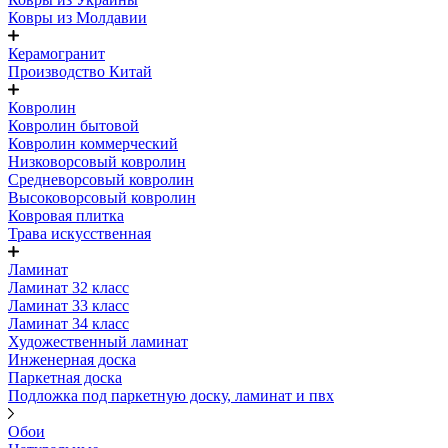
Ковры из Молдавии
Керамогранит
Производство Китай
Ковролин
Ковролин бытовой
Ковролин коммерческий
Низковорсовый ковролин
Средневорсовый ковролин
Высоковорсовый ковролин
Ковровая плитка
Трава искусственная
Ламинат
Ламинат 32 класс
Ламинат 33 класс
Ламинат 34 класс
Художественный ламинат
Инженерная доска
Паркетная доска
Подложка под паркетную доску, ламинат и пвх
Обои