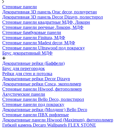
Стеновые панели
Декоративная 3D панель Orac decor, полиуретан
Декоративная 3D панель Decor Dizayn, полистирол
Стеновые панели квадратные МДФ, Ликорн
Стеновые панели реечные Ликорн, МДФ
Стеновые бамбуковые панели
Стеновые панели Finitura, МДФ
Стеновые панели Madest decor, МДФ
Стеновые панели Ultrawood под покраску
Брус декоративный МДФ
Декоративные рейки (Баффели)
Брус для перегородок
Рейки для стен и потолка
Декоративные рейки Decor Dizayn
Декоративные рейки Cosca, экополимер
Стеновые панели Hiwood, фитополимер
Акустические панели
Стеновые панели Bello Deco, полистирол
Стеновые панели под покраску
Декоративные рейки (Молдинг) Bello Deco
Стеновые панели ПВХ рифленые
Декоративные панели Hiwood (Maximum), фитополимер
Гибкий камень Decaro Wallpanels FLEX STONE