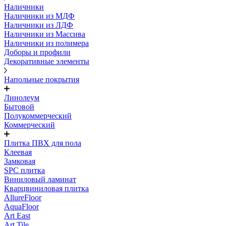
Наличники
Наличники из МДФ
Наличники из ЛДФ
Наличники из Массива
Наличники из полимера
Доборы и профили
Декоративные элементы
Напольные покрытия
Линолеум
Бытовой
Полукоммерческий
Коммерческий
Плитка ПВХ для пола
Клеевая
Замковая
SPC плитка
Виниловый ламинат
Кварцвиниловая плитка
AllureFloor
AquaFloor
Art East
Art Tile