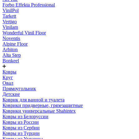
Forbo Effekta Professional
VinilPol
Tarkett
Vertigo
Vinilam
Wonderful Vinil Floor
Noventis
Alpine Floor
Arbiton
Alta Step
Bonkeel
Ковры
Круг
Овал
Прямоугольник
Детские
Коврик для ванной и туалета
Коврики придверные, грязезащитные
Коврики универсальные Shahintex
Ковры из Белоруссии
Ковры из России
Ковры из Сербии
Ковры из Турции
Ковры из Украины