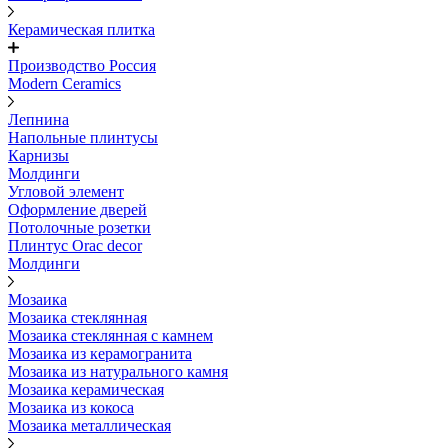
Керамическая плитка
Производство Россия
Modern Ceramics
Лепнина
Напольные плинтусы
Карнизы
Молдинги
Угловой элемент
Оформление дверей
Потолочные розетки
Плинтус Orac decor
Молдинги
Мозаика
Мозаика стеклянная
Мозаика стеклянная с камнем
Мозаика из керамогранита
Мозаика из натурального камня
Мозаика керамическая
Мозаика из кокоса
Мозаика металлическая