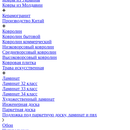
Ковры из Молдавии
Керамогранит
Производство Китай
Ковролин
Ковролин бытовой
Ковролин коммерческий
Низковорсовый ковролин
Средневорсовый ковролин
Высоковорсовый ковролин
Ковровая плитка
Трава искусственная
Ламинат
Ламинат 32 класс
Ламинат 33 класс
Ламинат 34 класс
Художественный ламинат
Инженерная доска
Паркетная доска
Подложка под паркетную доску, ламинат и пвх
Обои