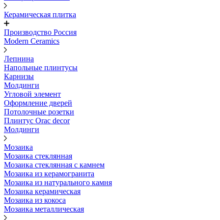
Керамическая плитка
Производство Россия
Modern Ceramics
Лепнина
Напольные плинтусы
Карнизы
Молдинги
Угловой элемент
Оформление дверей
Потолочные розетки
Плинтус Orac decor
Молдинги
Мозаика
Мозаика стеклянная
Мозаика стеклянная с камнем
Мозаика из керамогранита
Мозаика из натурального камня
Мозаика керамическая
Мозаика из кокоса
Мозаика металлическая