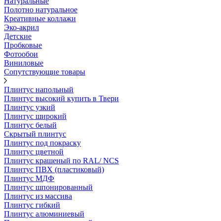
Натуральные
Полотно натуральное
Креативные коллажи
Эко-акрил
Детские
Пробковые
Фотообои
Виниловые
Сопутствующие товары
Плинтус напольный
Плинтус высокий купить в Твери
Плинтус узкий
Плинтус широкий
Плинтус белый
Скрытый плинтус
Плинтус под покраску
Плинтус цветной
Плинтус крашеный по RAL/ NCS
Плинтус ПВХ (пластиковый)
Плинтус МДФ
Плинтус шпонированный
Плинтус из массива
Плинтус гибкий
Плинтус алюминиевый