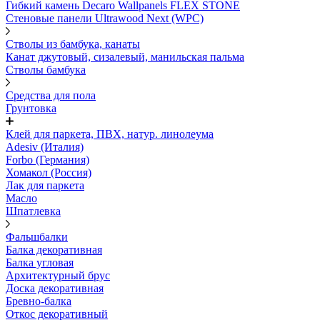
Гибкий камень Decaro Wallpanels FLEX STONE
Стеновые панели Ultrawood Next (WPC)
Стволы из бамбука, канаты
Канат джутовый, сизалевый, манильская пальма
Стволы бамбука
Средства для пола
Грунтовка
Клей для паркета, ПВХ, натур. линолеума
Adesiv (Италия)
Forbo (Германия)
Хомакол (Россия)
Лак для паркета
Масло
Шпатлевка
Фальшбалки
Балка декоративная
Балка угловая
Архитектурный брус
Доска декоративная
Бревно-балка
Откос декоративный