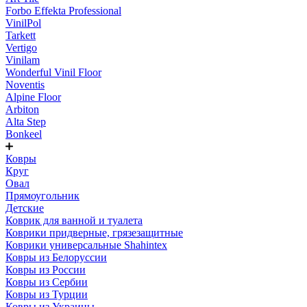
Forbo Effekta Professional
VinilPol
Tarkett
Vertigo
Vinilam
Wonderful Vinil Floor
Noventis
Alpine Floor
Arbiton
Alta Step
Bonkeel
Ковры
Круг
Овал
Прямоугольник
Детские
Коврик для ванной и туалета
Коврики придверные, грязезащитные
Коврики универсальные Shahintex
Ковры из Белоруссии
Ковры из России
Ковры из Сербии
Ковры из Турции
Ковры из Украины