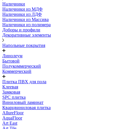
Наличники
Наличники из МДФ
Наличники из ЛДФ
Наличники из Массива
Наличники из полимера
Доборы и профили
Декоративные элементы
Напольные покрытия
Линолеум
Бытовой
Полукоммерческий
Коммерческий
Плитка ПВХ для пола
Клеевая
Замковая
SPC плитка
Виниловый ламинат
Кварцвиниловая плитка
AllureFloor
AquaFloor
Art East
Art Tile