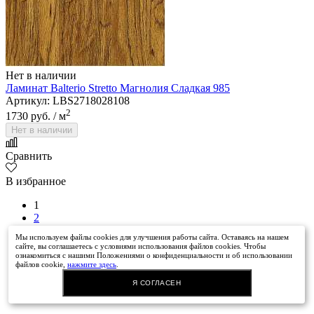
Нет в наличии
Ламинат Balterio Stretto Магнолия Сладкая 985
Артикул: LBS2718028108
2
1730 руб.
/ м
Нет в наличии
Сравнить
В избранное
1
2
3
Мы используем файлы cookies для улучшения работы сайта. Оставаясь на нашем
4
сайте, вы соглашаетесь с условиями использования файлов cookies. Чтобы
>
ознакомиться с нашими Положениями о конфиденциальности и об использовании
файлов cookie,
нажмите здесь
.
>|
Я СОГЛАСЕН