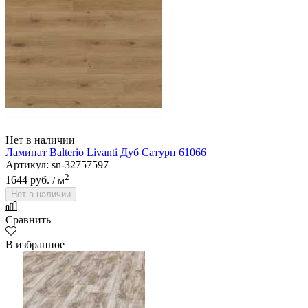
Нет в наличии
Ламинат Balterio Livanti Дуб Сатурн 61066
Артикул: sn-32757597
2
1644 руб.
/ м
Нет в наличии
Сравнить
В избранное