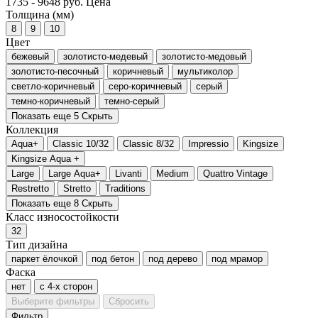
1735
-
9648
руб.
Цена
Толщина (мм)
8
9
10
Цвет
бежевый
золотисто-медевый
золотисто-медовый
золотисто-песочный
коричневый
мультиколор
светло-коричневый
серо-коричневый
серый
темно-коричневый
темно-серый
Показать еще 5
Скрыть
Коллекция
Aqua+
Classic 10/32
Classic 8/32
Impressio
Kingsize
Kingsize Aqua +
Large
Large Aqua+
Livanti
Medium
Quattro Vintage
Restretto
Stretto
Traditions
Показать еще 8
Скрыть
Класс износостойкости
32
Тип дизайна
паркет ёлочкой
под бетон
под дерево
под мрамор
Фаска
нет
с 4-х сторон
Выберите фильтры
Сбросить
Фильтр