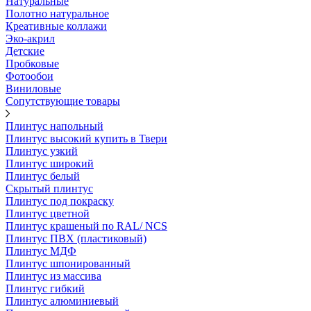
Натуральные
Полотно натуральное
Креативные коллажи
Эко-акрил
Детские
Пробковые
Фотообои
Виниловые
Сопутствующие товары
Плинтус напольный
Плинтус высокий купить в Твери
Плинтус узкий
Плинтус широкий
Плинтус белый
Скрытый плинтус
Плинтус под покраску
Плинтус цветной
Плинтус крашеный по RAL/ NCS
Плинтус ПВХ (пластиковый)
Плинтус МДФ
Плинтус шпонированный
Плинтус из массива
Плинтус гибкий
Плинтус алюминиевый