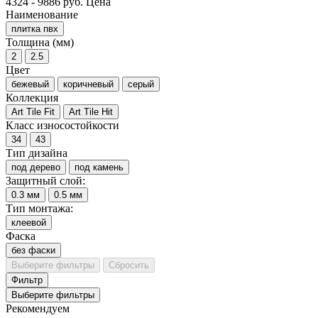
4324
-
9886
руб.
Цена
Наименование
плитка пвх
Толщина (мм)
2
2.5
Цвет
бежевый
коричневый
серый
Коллекция
Art Tile Fit
Art Tile Hit
Класс износостойкости
34
43
Тип дизайна
под дерево
под камень
Защитный слой:
0.3 мм
0.5 мм
Тип монтажа:
клеевой
Фаска
без фаски
Выберите фильтры
Сбросить
Фильтр
Выберите фильтры
Рекомендуем