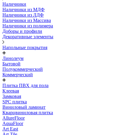
Наличники
Наличники из МДФ
Наличники из ЛДФ
Наличники из Массива
Наличники из полимера
Доборы и профили
Декоративные элементы
Напольные покрытия
Линолеум
Бытовой
Полукоммерческий
Коммерческий
Плитка ПВХ для пола
Клеевая
Замковая
SPC плитка
Виниловый ламинат
Кварцвиниловая плитка
AllureFloor
AquaFloor
Art East
Art Tile