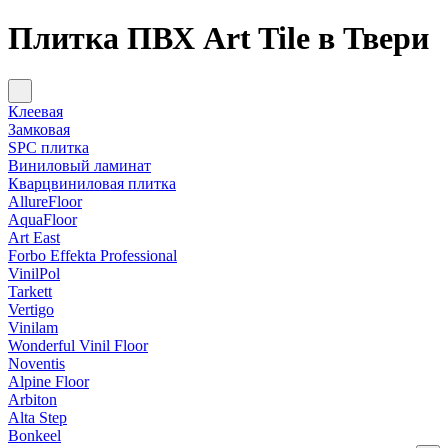
Плитка ПВХ Art Tile в Твери
Клеевая
Замковая
SPC плитка
Виниловый ламинат
Кварцвиниловая плитка
AllureFloor
AquaFloor
Art East
Forbo Effekta Professional
VinilPol
Tarkett
Vertigo
Vinilam
Wonderful Vinil Floor
Noventis
Alpine Floor
Arbiton
Alta Step
Bonkeel