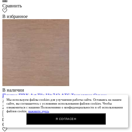
Сравнить
В избранное
В наличии
Плитка ПВХ Art Tile Hit 742 АТS Травертин Осман
Мы используем файлы cookies для улучшения работы сайта. Оставаясь на нашем
Артикул: NP-39646
сайте, вы соглашаетесь с условиями использования файлов cookies. Чтобы
2
2488 руб.
/ м
ознакомиться с нашими Положениями о конфиденциальности и об использовании
файлов cookie,
нажмите здесь
.
В корзину
Купить в 1 клик
Я СОГЛАСЕН
Сравнить