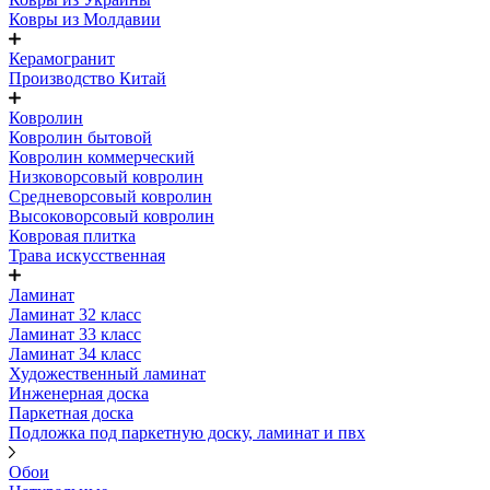
Ковры из Молдавии
Керамогранит
Производство Китай
Ковролин
Ковролин бытовой
Ковролин коммерческий
Низковорсовый ковролин
Средневорсовый ковролин
Высоковорсовый ковролин
Ковровая плитка
Трава искусственная
Ламинат
Ламинат 32 класс
Ламинат 33 класс
Ламинат 34 класс
Художественный ламинат
Инженерная доска
Паркетная доска
Подложка под паркетную доску, ламинат и пвх
Обои