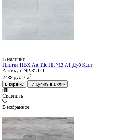
В наличии
Плитка ПВХ Art Tile Hit 713 АТ Дуб Канг
Артикул: NP-35929
2
2488 руб.
/ м
В корзину
Купить в 1 клик
Сравнить
В избранное