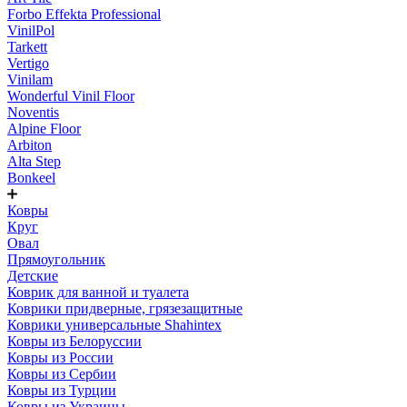
Forbo Effekta Professional
VinilPol
Tarkett
Vertigo
Vinilam
Wonderful Vinil Floor
Noventis
Alpine Floor
Arbiton
Alta Step
Bonkeel
Ковры
Круг
Овал
Прямоугольник
Детские
Коврик для ванной и туалета
Коврики придверные, грязезащитные
Коврики универсальные Shahintex
Ковры из Белоруссии
Ковры из России
Ковры из Сербии
Ковры из Турции
Ковры из Украины