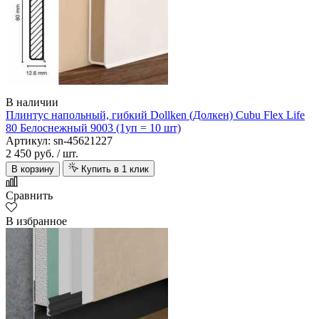
В наличии
Плинтус напольный, гибкий Dollken (Долкен) Cubu Flex Life
80 Белоснежный 9003 (1уп = 10 шт)
Артикул: sn-45621227
2 450 руб.
/ шт.
В корзину
Купить в 1 клик
Сравнить
В избранное