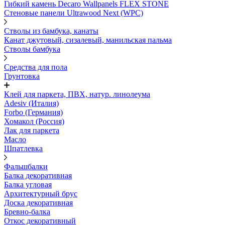
Гибкий камень Decaro Wallpanels FLEX STONE
Стеновые панели Ultrawood Next (WPC)
Стволы из бамбука, канаты
Канат джутовый, сизалевый, манильская пальма
Стволы бамбука
Средства для пола
Грунтовка
Клей для паркета, ПВХ, натур. линолеума
Adesiv (Италия)
Forbo (Германия)
Хомакол (Россия)
Лак для паркета
Масло
Шпатлевка
Фальшбалки
Балка декоративная
Балка угловая
Архитектурный брус
Доска декоративная
Бревно-балка
Откос декоративный