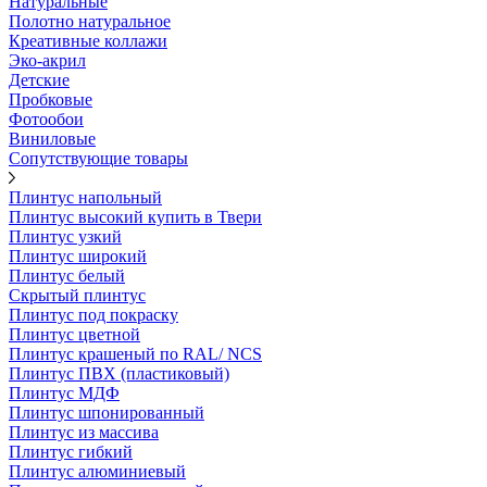
Натуральные
Полотно натуральное
Креативные коллажи
Эко-акрил
Детские
Пробковые
Фотообои
Виниловые
Сопутствующие товары
Плинтус напольный
Плинтус высокий купить в Твери
Плинтус узкий
Плинтус широкий
Плинтус белый
Скрытый плинтус
Плинтус под покраску
Плинтус цветной
Плинтус крашеный по RAL/ NCS
Плинтус ПВХ (пластиковый)
Плинтус МДФ
Плинтус шпонированный
Плинтус из массива
Плинтус гибкий
Плинтус алюминиевый