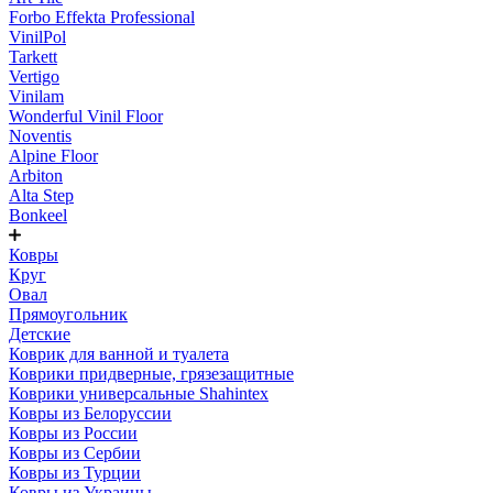
Forbo Effekta Professional
VinilPol
Tarkett
Vertigo
Vinilam
Wonderful Vinil Floor
Noventis
Alpine Floor
Arbiton
Alta Step
Bonkeel
Ковры
Круг
Овал
Прямоугольник
Детские
Коврик для ванной и туалета
Коврики придверные, грязезащитные
Коврики универсальные Shahintex
Ковры из Белоруссии
Ковры из России
Ковры из Сербии
Ковры из Турции
Ковры из Украины