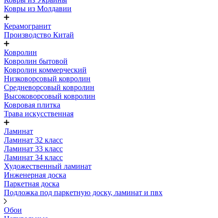
Ковры из Молдавии
Керамогранит
Производство Китай
Ковролин
Ковролин бытовой
Ковролин коммерческий
Низковорсовый ковролин
Средневорсовый ковролин
Высоковорсовый ковролин
Ковровая плитка
Трава искусственная
Ламинат
Ламинат 32 класс
Ламинат 33 класс
Ламинат 34 класс
Художественный ламинат
Инженерная доска
Паркетная доска
Подложка под паркетную доску, ламинат и пвх
Обои