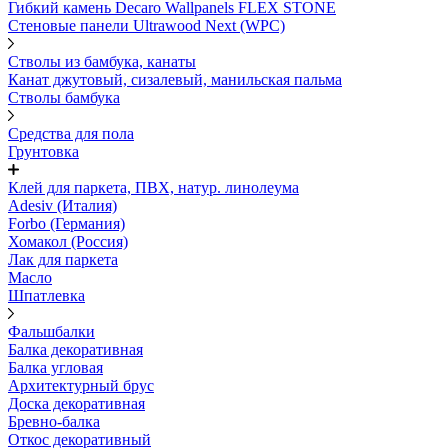
Гибкий камень Decaro Wallpanels FLEX STONE
Стеновые панели Ultrawood Next (WPC)
Стволы из бамбука, канаты
Канат джутовый, сизалевый, манильская пальма
Стволы бамбука
Средства для пола
Грунтовка
Клей для паркета, ПВХ, натур. линолеума
Adesiv (Италия)
Forbo (Германия)
Хомакол (Россия)
Лак для паркета
Масло
Шпатлевка
Фальшбалки
Балка декоративная
Балка угловая
Архитектурный брус
Доска декоративная
Бревно-балка
Откос декоративный