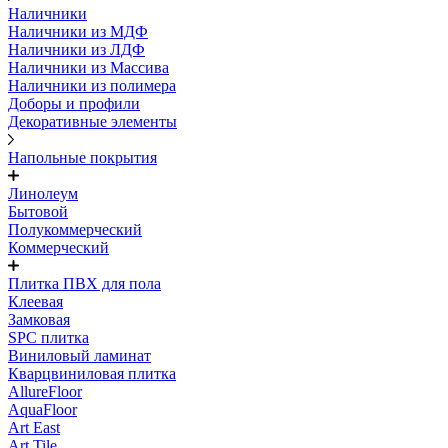
Наличники
Наличники из МДФ
Наличники из ЛДФ
Наличники из Массива
Наличники из полимера
Доборы и профили
Декоративные элементы
Напольные покрытия
Линолеум
Бытовой
Полукоммерческий
Коммерческий
Плитка ПВХ для пола
Клеевая
Замковая
SPC плитка
Виниловый ламинат
Кварцвиниловая плитка
AllureFloor
AquaFloor
Art East
Art Tile