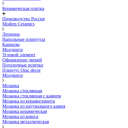
Керамическая плитка
Производство Россия
Modern Ceramics
Лепнина
Напольные плинтусы
Карнизы
Молдинги
Угловой элемент
Оформление дверей
Потолочные розетки
Плинтус Orac decor
Молдинги
Мозаика
Мозаика стеклянная
Мозаика стеклянная с камнем
Мозаика из керамогранита
Мозаика из натурального камня
Мозаика керамическая
Мозаика из кокоса
Мозаика металлическая