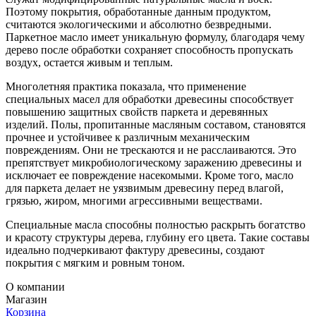
Поэтому покрытия, обработанные данным продуктом,
считаются экологическими и абсолютно безвредными.
Паркетное масло имеет уникальную формулу, благодаря чему
дерево после обработки сохраняет способность пропускать
воздух, остается живым и теплым.
Многолетняя практика показала, что применение
специальных масел для обработки древесины способствует
Alsafloor
повышению защитных свойств паркета и деревянных
изделий. Полы, пропитанные масляным составом, становятся
прочнее и устойчивее к различным механическим
повреждениям. Они не трескаются и не расслаиваются. Это
препятствует микробиологическому заражению древесины и
исключает ее повреждение насекомыми. Кроме того, масло
для паркета делает не уязвимым древесину перед влагой,
грязью, жиром, многими агрессивными веществами.
Специальные масла способны полностью раскрыть богатство
и красоту структуры дерева, глубину его цвета. Такие составы
идеально подчеркивают фактуру древесины, создают
покрытия с мягким и ровным тоном.
О компании
Магазин
Alta Step
Корзина