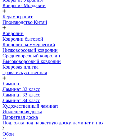
Ковры из Молдавии
Керамогранит
Производство Китай
Ковролин
Ковролин бытовой
Ковролин коммерческий
Низковорсовый ковролин
Средневорсовый ковролин
Высоковорсовый ковролин
Ковровая плитка
Трава искусственная
Ламинат
Ламинат 32 класс
Ламинат 33 класс
Ламинат 34 класс
Художественный ламинат
Инженерная доска
Паркетная доска
Подложка под паркетную доску, ламинат и пвх
Обои