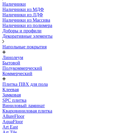
Наличники
Наличники из МДФ
Наличники из ЛДФ
Наличники из Массива
Наличники из полимера
Доборы и профили
Декоративные элементы
Напольные покрытия
Линолеум
Бытовой
Полукоммерческий
Коммерческий
Плитка ПВХ для пола
Клеевая
Замковая
SPC плитка
Виниловый ламинат
Кварцвиниловая плитка
AllureFloor
AquaFloor
Art East
Art Tile