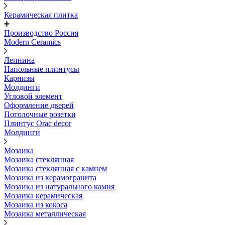
Керамическая плитка
Производство Россия
Modern Ceramics
Лепнина
Напольные плинтусы
Карнизы
Молдинги
Угловой элемент
Оформление дверей
Потолочные розетки
Плинтус Orac decor
Молдинги
Мозаика
Мозаика стеклянная
Мозаика стеклянная с камнем
Мозаика из керамогранита
Мозаика из натурального камня
Мозаика керамическая
Мозаика из кокоса
Мозаика металлическая