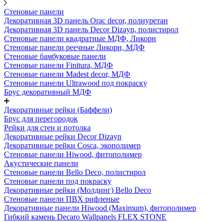
Стеновые панели
Декоративная 3D панель Orac decor, полиуретан
Декоративная 3D панель Decor Dizayn, полистирол
Стеновые панели квадратные МДФ, Ликорн
Стеновые панели реечные Ликорн, МДФ
Стеновые бамбуковые панели
Стеновые панели Finitura, МДФ
Стеновые панели Madest decor, МДФ
Стеновые панели Ultrawood под покраску
Брус декоративный МДФ
Декоративные рейки (Баффели)
Брус для перегородок
Рейки для стен и потолка
Декоративные рейки Decor Dizayn
Декоративные рейки Cosca, экополимер
Стеновые панели Hiwood, фитополимер
Акустические панели
Стеновые панели Bello Deco, полистирол
Стеновые панели под покраску
Декоративные рейки (Молдинг) Bello Deco
Стеновые панели ПВХ рифленые
Декоративные панели Hiwood (Maximum), фитополимер
Гибкий камень Decaro Wallpanels FLEX STONE