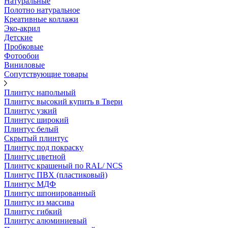
Натуральные
Полотно натуральное
Креативные коллажи
Эко-акрил
Детские
Пробковые
Фотообои
Виниловые
Сопутствующие товары
Плинтус напольный
Плинтус высокий купить в Твери
Плинтус узкий
Плинтус широкий
Плинтус белый
Скрытый плинтус
Плинтус под покраску
Плинтус цветной
Плинтус крашеный по RAL/ NCS
Плинтус ПВХ (пластиковый)
Плинтус МДФ
Плинтус шпонированный
Плинтус из массива
Плинтус гибкий
Плинтус алюминиевый