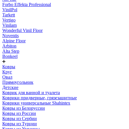
Forbo Effekta Professional
VinilPol
Tarkett
Vertigo
Vinilam
Wonderful Vinil Floor
Noventis
Alpine Floor
Arbiton
Alta Step
Bonkeel
Ковры
Круг
Овал
Прямоугольник
Детские
Коврик для ванной и туалета
Коврики придверные, грязезащитные
Коврики универсальные Shahintex
Ковры из Белоруссии
Ковры из России
Ковры из Сербии
Ковры из Турции
Ковры из Украины