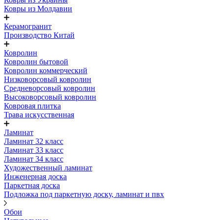
Ковры из Молдавии
Керамогранит
Производство Китай
Ковролин
Ковролин бытовой
Ковролин коммерческий
Низковорсовый ковролин
Средневорсовый ковролин
Высоковорсовый ковролин
Ковровая плитка
Трава искусственная
Ламинат
Ламинат 32 класс
Ламинат 33 класс
Ламинат 34 класс
Художественный ламинат
Инженерная доска
Паркетная доска
Подложка под паркетную доску, ламинат и пвх
Обои