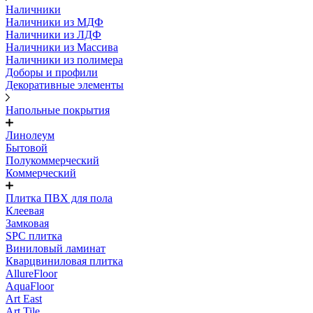
Наличники
Наличники из МДФ
Наличники из ЛДФ
Наличники из Массива
Наличники из полимера
Доборы и профили
Декоративные элементы
Напольные покрытия
Линолеум
Бытовой
Полукоммерческий
Коммерческий
Плитка ПВХ для пола
Клеевая
Замковая
SPC плитка
Виниловый ламинат
Кварцвиниловая плитка
AllureFloor
AquaFloor
Art East
Art Tile