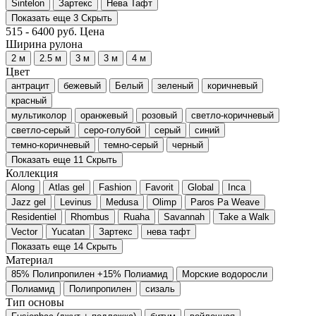
Sintelon
Зартекс
Нева Тафт
Показать еще 3
Скрыть
515
-
6400
руб.
Цена
Ширина рулона
2 м
2.5 м
3 м
3 м
4 м
Цвет
антрацит
бежевый
Белый
зеленый
коричневый
красный
мультиколор
оранжевый
розовый
светло-коричневый
светло-серый
серо-голубой
серый
синий
темно-коричневый
темно-серый
черный
Показать еще 11
Скрыть
Коллекция
Along
Atlas gel
Fashion
Favorit
Global
Inca
Jazz gel
Levinus
Medusa
Olimp
Paros Pa Weave
Residentiel
Rhombus
Ruaha
Savannah
Take a Walk
Vector
Yucatan
Зартекс
нева тафт
Показать еще 14
Скрыть
Материал
85% Полипропилен +15% Полиамид
Морские водоросли
Полиамид
Полипропилен
сизаль
Тип основы