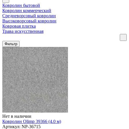
Ковролин бытовой
Ковролин коммерческий
Средневорсовый ковролин
Высоковорсовый ковролин
Ковровая плитка
Трава искусственная
Фильтр
Нет в наличии
Ковролин Olimp 39366 (4.0 м)
Артикул: NP-36715