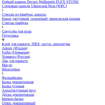
Гибкий камень Decaro Wallpanels FLEX STONE
Стеновые панели Ultrawood Next (WPC)
Стволы из бамбука, канаты
Канат джутовый, сизалевый, манильская пальма
Стволы бамбука
Средства для пола
Грунтовка
Клей для паркета, ПВХ, натур. линолеума
Adesiv (Италия)
Forbo (Германия)
Хомакол (Россия)
Лак для паркета
Масло
Шпатлевка
Фальшбалки
Балка декоративная
Балка угловая
Архитектурный брус
Доска декоративная
Бревно-балка
Откос декоративный