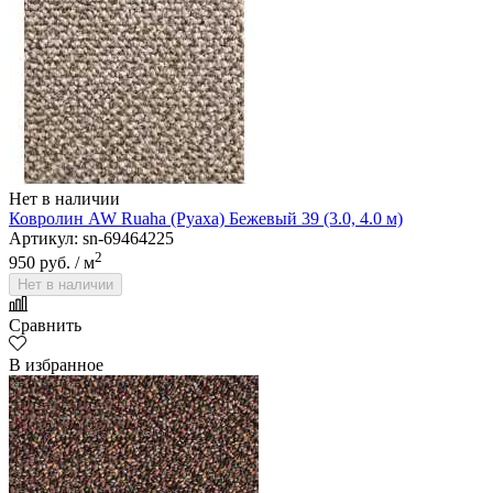
Нет в наличии
Ковролин AW Ruaha (Руаха) Бежевый 39 (3.0, 4.0 м)
Артикул: sn-69464225
2
950 руб.
/ м
Нет в наличии
Сравнить
В избранное