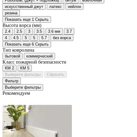
Fusionbac (джут + подложка)
битум
войлочная
искусственный джут
латекс
нейлон
резина
Показать еще 1
Скрыть
Высота ворса (мм)
2.4
2.5
3
3.5
3.6 мм
3.7
4
4.5
5
5
5.7
без ворса
Показать еще 6
Скрыть
Тип ковролина
бытовой
коммерческий
Класс пожарной безопасности
КМ 2
КМ 5
Выберите фильтры
Сбросить
Фильтр
Выберите фильтры
Рекомендуем