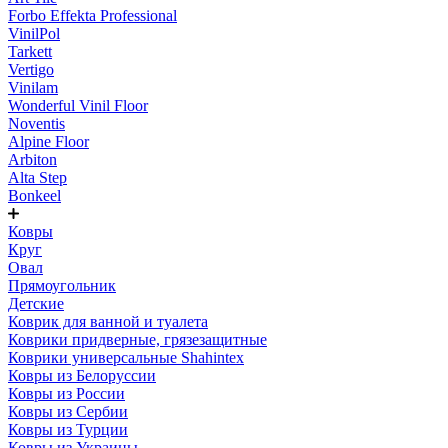
Forbo Effekta Professional
VinilPol
Tarkett
Vertigo
Vinilam
Wonderful Vinil Floor
Noventis
Alpine Floor
Arbiton
Alta Step
Bonkeel
Ковры
Круг
Овал
Прямоугольник
Детские
Коврик для ванной и туалета
Коврики придверные, грязезащитные
Коврики универсальные Shahintex
Ковры из Белоруссии
Ковры из России
Ковры из Сербии
Ковры из Турции
Ковры из Украины