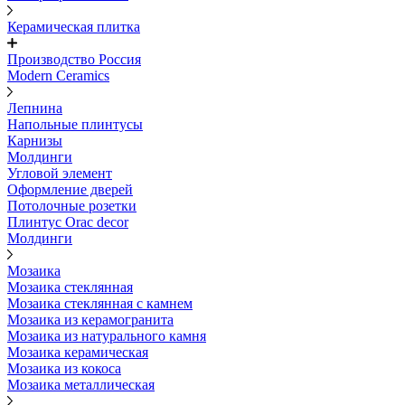
Керамическая плитка
Производство Россия
Modern Ceramics
Лепнина
Напольные плинтусы
Карнизы
Молдинги
Угловой элемент
Оформление дверей
Потолочные розетки
Плинтус Orac decor
Молдинги
Мозаика
Мозаика стеклянная
Мозаика стеклянная с камнем
Мозаика из керамогранита
Мозаика из натурального камня
Мозаика керамическая
Мозаика из кокоса
Мозаика металлическая