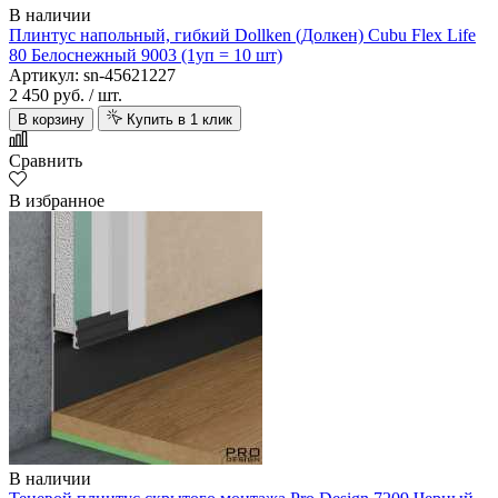
В наличии
Плинтус напольный, гибкий Dollken (Долкен) Cubu Flex Life
80 Белоснежный 9003 (1уп = 10 шт)
Артикул: sn-45621227
2 450 руб.
/ шт.
В корзину
Купить в 1 клик
Сравнить
В избранное
В наличии