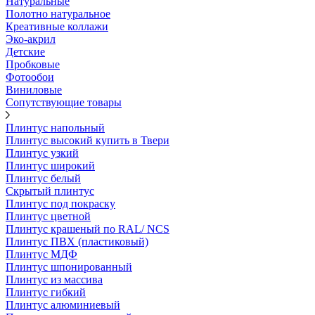
Натуральные
Полотно натуральное
Креативные коллажи
Эко-акрил
Детские
Пробковые
Фотообои
Виниловые
Сопутствующие товары
Плинтус напольный
Плинтус высокий купить в Твери
Плинтус узкий
Плинтус широкий
Плинтус белый
Скрытый плинтус
Плинтус под покраску
Плинтус цветной
Плинтус крашеный по RAL/ NCS
Плинтус ПВХ (пластиковый)
Плинтус МДФ
Плинтус шпонированный
Плинтус из массива
Плинтус гибкий
Плинтус алюминиевый