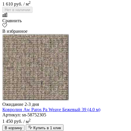
2
1 610 руб.
/ м
Нет в наличии
Сравнить
В избранное
Ожидание 2-3 дня
Ковролин Aw Paros Pa Weave Бежевый 39 (4.0 м)
Артикул: sn-58752305
2
1 450 руб.
/ м
В корзину
Купить в 1 клик